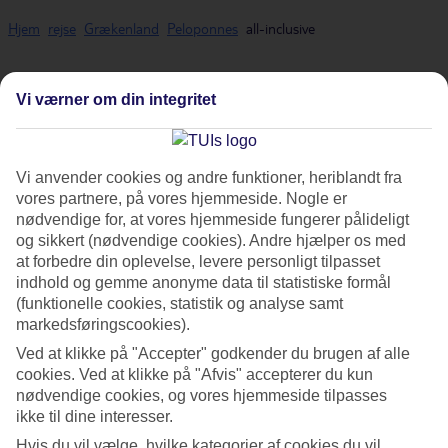
Hjem
rejse
Grækenland
Peloponnes
all-inclusive
All Inclusive - Peloponnes
Vi værner om din integritet
Vores All Inclusive-rejser er det perfekte valg til dig, der vil spise og
Vi anvender cookies og andre funktioner, heriblandt fra
drikke godt på hotellet uden at tænke på regningen. Charterrejser
vores partnere, på vores hjemmeside. Nogle er
med All Inclusive indebærer ganske enkelt, at både voksne og børn
nødvendige for, at vores hjemmeside fungerer pålideligt
kan tage for sig af mad, drikke, is og søde sager uden nogen som
og sikkert (nødvendige cookies). Andre hjælper os med
helst begrænsninger. Ved at bestille en rejse med All Inclusive til
at forbedre din oplevelse, levere personligt tilpasset
Peloponnes får du det bedste af to verdener i din ferie: sol og varme
indhold og gemme anonyme data til statistiske formål
– og en følelse af, at (næsten) alt indgår.
(funktionelle cookies, statistik og analyse samt
markedsføringscookies).
Find din bedste All Inclusive
Ved at klikke på "Accepter" godkender du brugen af alle
Her nedenfor finder du alle vores udvalgte All Inclusive-hoteller for
cookies. Ved at klikke på "Afvis" accepterer du kun
nødvendige cookies, og vores hjemmeside tilpasses
Peloponnes, så du kan finde det der passer bedst til dig. På visse
ikke til dine interesser.
hoteller indgår all Inclusive i grundprisen mens det på andre findes
som tilvalg, når du bestiller rejsen.
Hvis du vil vælge, hvilke kategorier af cookies du vil