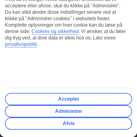
acceptere eller afvise, skal du klikke på "Administrer".
Du kan altid ændre disse indstillinger senere ved at
Vis mere
klikke på "Administrer cookies" i websitets footer.
Komplette oplysninger om hver cookie kan du læse på
denne side:
Cookies og sikkerhed
.
Vi ønsker, at du føler
FILTER
dig tryg ved, at dine data er sikre hos os: Læs vores
privatlivspolitik
.
Rejsende
Viser
af
hoteller
1 - 0
0
Dato og rejselængde
Der er ikke flere rejser at vise
Klassificering & Kundevurdering
Rejsemål
Accepter
Pris
Administrer
Afvis
Afrejselufthavn