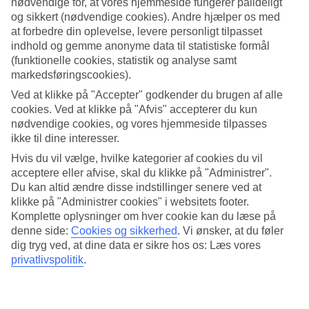
nødvendige for, at vores hjemmeside fungerer pålideligt
og sikkert (nødvendige cookies). Andre hjælper os med
Søg
at forbedre din oplevelse, levere personligt tilpasset
indhold og gemme anonyme data til statistiske formål
(funktionelle cookies, statistik og analyse samt
markedsføringscookies).
Du er på nuværende tidspunkt på
Ved at klikke på "Accepter" godkender du brugen af alle
Hjem
cookies. Ved at klikke på "Afvis" accepterer du kun
Rejse
nødvendige cookies, og vores hjemmeside tilpasses
Curacao
ikke til dine interesser.
Curacao
All Inclusive
Hvis du vil vælge, hvilke kategorier af cookies du vil
acceptere eller afvise, skal du klikke på "Administrer".
All Inclusive Curacao
Du kan altid ændre disse indstillinger senere ved at
klikke på "Administrer cookies" i websitets footer.
Komplette oplysninger om hver cookie kan du læse på
Herunder kan du se vores udvalg af
All Inclusive-hoteller på
denne side:
Cookies og sikkerhed
.
Vi ønsker, at du føler
Curacao
. I All Inclusive er mad og drikkevarer på hotellet
dig tryg ved, at dine data er sikre hos os: Læs vores
inkluderet. Perfekt for dig, der vil gøre ferielivet endnu enklere.
privatlivspolitik
.
Hoteltips
Fly + Hotel