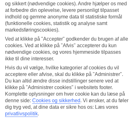
og sikkert (nødvendige cookies). Andre hjælper os med
at forbedre din oplevelse, levere personligt tilpasset
Søg
indhold og gemme anonyme data til statistiske formål
(funktionelle cookies, statistik og analyse samt
markedsføringscookies).
Du er på nuværende tidspunkt på
Ved at klikke på "Accepter" godkender du brugen af alle
cookies. Ved at klikke på "Afvis" accepterer du kun
Hjem
nødvendige cookies, og vores hjemmeside tilpasses
Rejse
ikke til dine interesser.
Barbados
Barbados
Hvis du vil vælge, hvilke kategorier af cookies du vil
All Inclusive
acceptere eller afvise, skal du klikke på "Administrer".
Du kan altid ændre disse indstillinger senere ved at
All Inclusive Barbados
klikke på "Administrer cookies" i websitets footer.
Komplette oplysninger om hver cookie kan du læse på
denne side:
Cookies og sikkerhed
.
Vi ønsker, at du føler
Mere i samme kategori
dig tryg ved, at dine data er sikre hos os: Læs vores
privatlivspolitik
.
All Inclusive i Grækenland
All Inclusive i Spanien
All Inclusive i Tyrkiet
All Inclusive på Gran Canaria
All Inclusive i Egypten