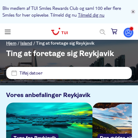
Bliv medlem af TUI Smiles Rewards Club og saml 100 eller flere
Smiles for hver oplevelse. Tilmeld dig nu
Tilmeld dig nu
Pris (voksen)
Hjem
/
Island
/
Ting at foretage sig Reykjavik
Ting at foretage sig Reykjavik
Pickup på hotel
DKK
DKK
Min
Max
Tilføj datoer
Alternativer
NO-PICKUP
Øjeblikkelig bekræftelse
Vores anbefalinger
Reykjavik
Kategorier
Hilton Reykjavik Nordica, Suðurlandsbraut 2
Gratis aflysning
Aktiviteter
Part of Reykjavik Apt. (Hverfisgata 57-59), pick up at Tour
Aktivitetssprog
Guidet Tur
Bus Stop 9, Snorrabraut (corner w/ Hverfisgata)
Udendørs aktiviteter
Udflugter & dagsture
Elektronisk billet
Apartment K (Bergstaðastræti 3), pick up at Tour Bus
English
Stop 6, Safnahúsið - The Culture House (corner of
Natur
Aktiviteter i byen
Sightseeing & traditioner
Seværdigheder & guidede rundture
Ture fra Reykjavik
Den gyldne cirkel