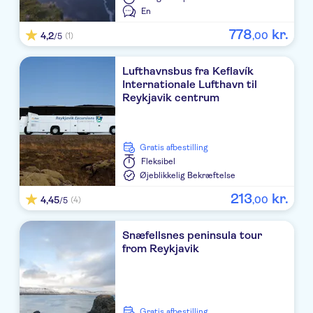
BSÍ Bus Terminal (Front / Taxi side), Vatnsmýrarvegur 10
En
Candlewood Suites, pick up at Tour Bus Stop 13,
778
kr.
4,2
,
00
(1)
/5
Rauðarárstígur (Laugavegur 120)
Local Apt. Reykjavík (Hverfisgata 100), pick up at Tour
Lufthavnsbus fra Keflavík
Bus Stop 9 - Snorrabraut (corner w/Hverfisgata)
Internationale Lufthavn til
Reykjavik centrum
Centerhotel Klöpp, pick up at Tour Bus Stop 6,
Safnahúsið - The Culture House (corner of
Hverfisgata/Ingólfsstræti)
Gratis afbestilling
Snorris Guesthouse, pick up at Tour Bus Stop 11,
Fleksibel
Austurbær (Snorrabraut 37)
Øjeblikkelig Bekræftelse
Hotel Cabin, Borgartún 32
213
kr.
4,45
,
00
(4)
/5
Apartment K (Hverfisgata 14), pick up at Tour Bus Stop 6,
Safnahúsið - The Culture House (corner of
Snæfellsnes peninsula tour
Hverfisgata/Ingólfsstræti)
from Reykjavik
Apartment K (Hverfisgata 37), pick up at Tour Bus Stop
6, Safnahúsið - The Culture House (corner of
Hverfisgata/Ingólfsstræti)
Gratis afbestilling