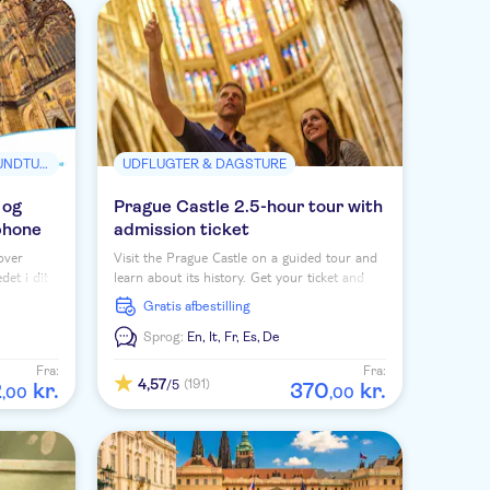
SEVÆRDIGHEDER & GUIDEDE RUNDTURE
UDFLUGTER & DAGSTURE
 og
Prague Castle 2.5-hour tour with
phone
admission ticket
over
Visit the Prague Castle on a guided tour and
edet i dit
learn about its history. Get your ticket and
 din
discover the Castle, St. Vitus Cathedral and
Gratis afbestilling
much more.
Sprog:
En,
It,
Fr,
Es,
De
Fra:
Fra:
4,57
(191)
/5
2
kr.
370
kr.
,
00
,
00