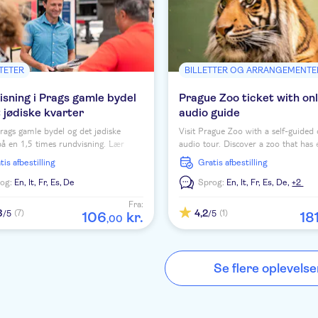
ITETER
BILLETTER OG ARRANGEMENTE
sning i Prags gamle bydel
Prague Zoo ticket with onl
 jødiske kvarter
audio guide
ags gamle bydel og det jødiske
Visit Prague Zoo with a self-guided 
på en 1,5 times rundvisning. Lær
audio tour. Discover a zoo that has
Prags jødiske arv og det berømte
respect around the world for its suc
atis afbestilling
Gratis afbestilling
iske ur.
breeding.
og:
En,
It,
Fr,
Es,
De
Sprog:
En,
It,
Fr,
Es,
De,
+2
Fra:
3
4,2
(7)
(1)
/5
/5
106
kr.
18
,
00
Se flere oplevelse