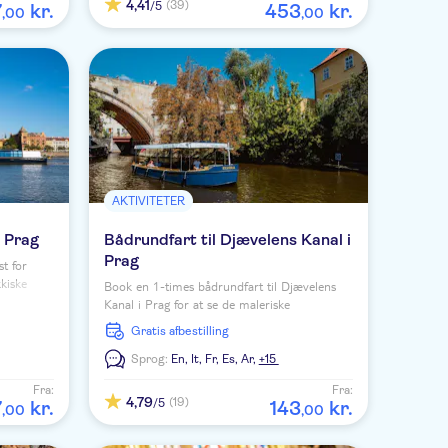
4,41
(39)
/5
7
kr.
453
kr.
,
00
,
00
AKTIVITETER
i Prag
Bådrundfart til Djævelens Kanal i
Prag
t for
kkiske
Book en 1-times bådrundfart til Djævelens
r Prags
Kanal i Prag for at se de maleriske
 levende
middelalderhuse ved Vltava-floden med
Gratis afbestilling
kaptajnen som din guide.
Sprog:
En,
It,
Fr,
Es,
Ar,
+15
Fra:
Fra:
4,79
(19)
/5
7
kr.
143
kr.
,
00
,
00