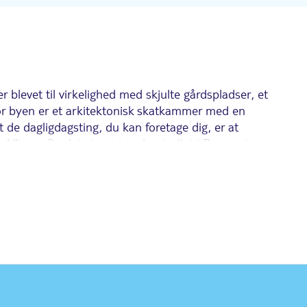
 blevet til virkelighed med skjulte gårdspladser, et
for byen er et arkitektonisk skatkammer med en
dt de dagligdagsting, du kan foretage dig, er at
tava. Og det siger sig selv, at øllet i Prag er i
ge navne og kirker. Den er en sand fornøjelse at
ed det
, og kirken St Martin in the Wall,
gamle bytorv
nsfeld-paladsets barokke skønhed
.