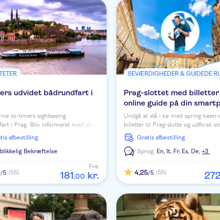
ITETER
ers udvidet bådrundfart i
Prag-slottet med billetter
online guide på din smart
ne to-timers sightseeing
Undgå at stå i kø med spring-køen-
art i Prag. Bliv informeret med de
billetter til Prag-slotte og udforsk st
 guides på 16 sprog og se mange af
eget tempo med en online guide på
atis afbestilling
Gratis afbestilling
værdigheder.
smartphone.
blikkelig Bekræftelse
Sprog:
En,
It,
Fr,
Es,
De,
+3
Fra:
1
4,25
(55)
(55)
/5
/5
181
kr.
27
,
00