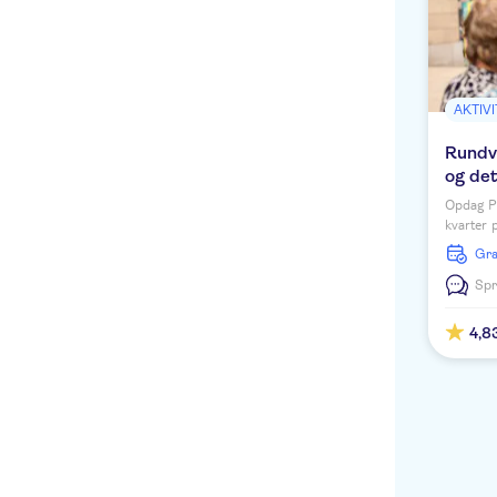
AKTIV
Rundvi
og det
Opdag Pr
kvarter 
mere om 
Gr
astronom
Spr
4,8