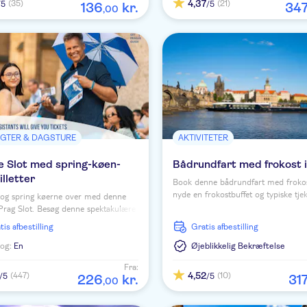
4,37
(35)
(21)
/5
/5
136
kr.
34
,
00
GTER & DAGSTURE
AKTIVITETER
e Slot med spring-køen-
Bådrundfart med frokost 
illetter
Book denne bådrundfart med frokos
nyde en frokostbuffet og typiske tje
 og spring køerne over med denne
velkomstdrinks ombord, mens du se
il Prag Slot. Besøg denne spektakulære
vigtigste seværdigheder og lytter til
hed i Prag og nyd det smukke indre
atis afbestilling
Gratis afbestilling
musik.
ien.
og:
En
Øjeblikkelig Bekræftelse
Fra:
4,52
(447)
(10)
/5
/5
226
kr.
31
,
00