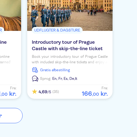
R
UDFLUGTER & DAGSTURE
ine
Introductory tour of Prague
Castle with skip-the-line ticket
online
Book your introductory tour of Prague Castle
 earned
with included skip-the-line tickets and enjoy a
cess in
visit of the castle complex with its beautiful
Gratis afbestilling
interiors.
Sprog:
En,
Fr,
Es,
De,
It
Fra:
Fra:
4,69
(35)
/5
1
kr.
166
kr.
,
00
,
00
r