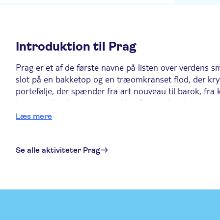
Introduktion til Prag
Prag er et af de første navne på listen over verdens sm
slot på en bakketop og en træomkranset flod, der kry
portefølje, der spænder fra art nouveau til barok, fra k
beundre Det Astronomiske Ur, gå over Karlsbroen og nyde
verdensklasse, så en rundvisning på et bryggeri er et 
Læs mere
De seks bedste ting at foretage sig i Prag
Se alle aktiviteter Prag
1. Udforsk den historiske gamle bydel
Prags gamle bydel - Staré Město på tjekkisk - er et v
udforske til fods. Blandt højdepunkterne kan nævnes d
hvis romanske enkelhed gør den helt speciel. Dernæs