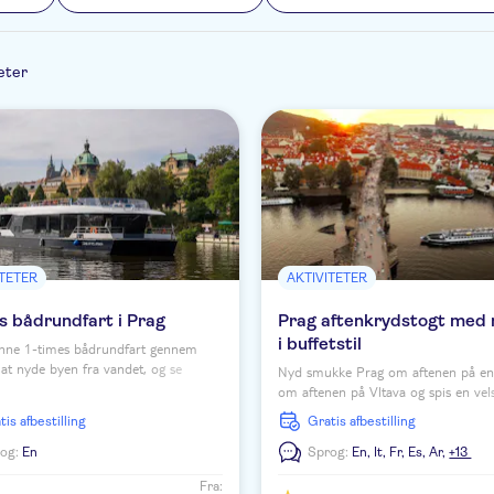
eter
ITETER
AKTIVITETER
s bådrundfart i Prag
Prag aftenkrydstogt med
i buffetstil
nne 1-times bådrundfart gennem
 at nyde byen fra vandet, og se
Nyd smukke Prag om aftenen på en
panoramaer og lære om byen fra
om aftenen på Vltava og spis en ve
den.
middagsbuffet. Bestil nu en fantasti
atis afbestilling
Gratis afbestilling
oplevelse.
og:
En
Sprog:
En,
It,
Fr,
Es,
Ar,
+13
Fra: