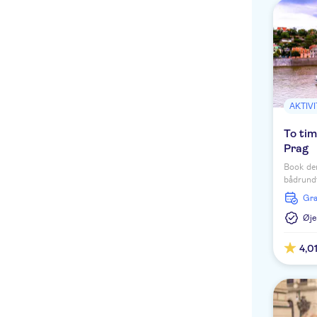
AKTIV
To tim
Prag
Book den
bådrundf
printede
Gr
byens se
Øje
4,0