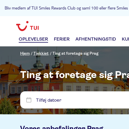
Bliv medlem af TUI Smiles Rewards Club og saml 100 eller flere Smiles f
OPLEVELSER
FERIER
AFHENTNINGSTID
KU
Hjem
/
Tjekkiet
/
Ting at foretage sig Prag
Ting at foretage sig Pr
Tilføj datoer
Vores anbefalinger
Prag