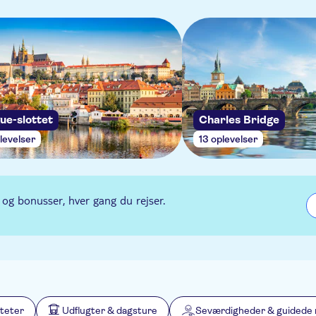
ue-slottet
Charles Bridge
levelser
13 oplevelser
 og bonusser, hver gang du rejser.
iteter
Udflugter & dagsture
Seværdigheder & guidede 