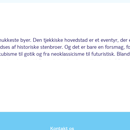
ukkeste byer. Den tjekkiske hovedstad er et eventyr, der er
dses af historiske stenbroer. Og det er bare en forsmag, 
ubisme til gotik og fra neoklassicisme til futuristisk. Blan
 udsigten til Prag-slottet fra den østlige bred af floden Vl
must.
irvar af brostensbelagte gader med paladser med vidunderli
e gotiske spir på Vor Frue Kirke før Týn, som ligger lige v
t kan du udforske Clam-Gallas-paladsets og Colloredo-Ma
Kontakt os