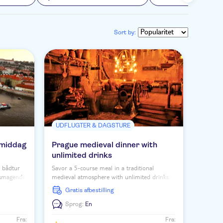
Sort by:
UDFLUGTER & DAGSTURE
 middag
Prague medieval dinner with
unlimited drinks
 bådtur
Savor a 5-course meal in a traditional
lsmagende
medieval atmosphere with unlimited drinks.
sk
See a medieval performance including belly
Gratis afbestilling
dancers, sword fight and fire show.
Sprog:
En
Fra:
Fra: