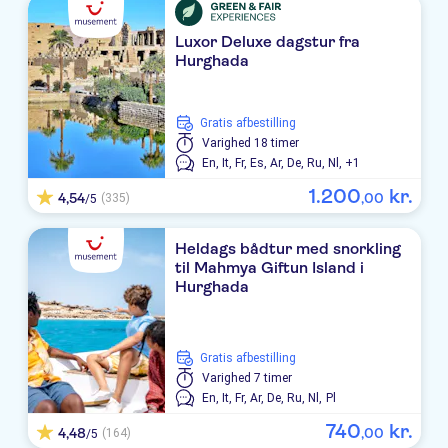
Luxor Deluxe dagstur fra
Hurghada
Gratis afbestilling
Varighed
18 timer
En,
It,
Fr,
Es,
Ar,
De,
Ru,
Nl,
+1
1
.
200
kr.
4,54
,
00
(335)
/5
Heldags bådtur med snorkling
til Mahmya Giftun Island i
Hurghada
Gratis afbestilling
Varighed
7 timer
En,
It,
Fr,
Ar,
De,
Ru,
Nl,
Pl
740
kr.
4,48
,
00
(164)
/5