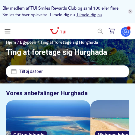
Bliv medlem af TUI Smiles Rewards Club og saml 100 eller flere
Smiles for hver oplevelse. Tilmeld dig nu
Tilmeld dig nu
Pris (voksen)
Hjem
/
Egypten
/
Ting at foretage sig Hurghada
Ting at foretage sig Hurghada
Pickup på hotel
DKK
DKK
Min
Max
Tilføj datoer
Alternativer
NO-PICKUP
Gratis aflysning
Vores anbefalinger
Hurghada
Kategorier
Øjeblikkelig bekræftelse
Udflugter & dagsture
Aktivitetssprog
Elektronisk billet
Sightseeing & traditioner
Aktiviteter
Guidet Tur
Polish
Folketraditioner
Kultur & historie
Udendørs aktiviteter
Seværdigheder & guidede rundture
Giftun Islands
Mahmya Island