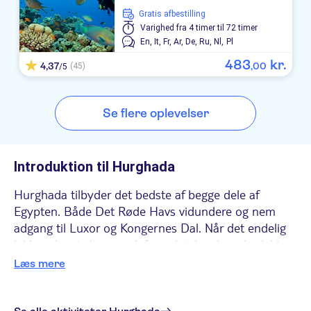
Gratis afbestilling
Varighed
fra 4 timer til 72 timer
En,
It,
Fr,
Ar,
De,
Ru,
Nl,
Pl
483
kr.
4,37
,
00
(45)
/5
Se flere oplevelser
Introduktion til Hurghada
Hurghada tilbyder det bedste af begge dele af
Egypten. Både Det Røde Havs vidundere og nem
adgang til Luxor og Kongernes Dal. Når det endelig
lykkes dig at slippe væk fra solstolen, kan du dykke
blandt nogle af de mest levende rev på planeten,
Læs mere
køre gennem ørkenen på en off-road-safari eller
opdage nogle af de største skatte fra den antikke
verden. Og hvis du har lyst til at holde det lokalt, er