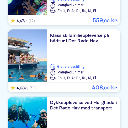
Varighed
7 timer
En,
It,
Fr,
Ar,
De,
Ru,
Nl,
Pl
559
kr.
4,47
,
00
(12)
/5
Klassisk familieoplevelse på
bådtur i Det Røde Hav
Gratis afbestilling
Varighed
6 timer
En,
It,
Fr,
Ar,
De,
Ru,
Nl,
Pl
408
kr.
4,63
,
00
(53)
/5
Dykkeoplevelse ved Hurghada i
Det Røde Hav med transport