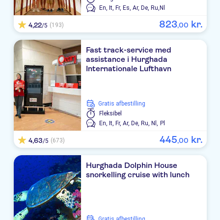
En,
It,
Fr,
Es,
Ar,
De,
Ru,
Nl
823
kr.
4,22
,
00
(193)
/5
Fast track-service med
assistance i Hurghada
Internationale Lufthavn
Gratis afbestilling
Fleksibel
En,
It,
Fr,
Ar,
De,
Ru,
Nl,
Pl
445
kr.
4,63
,
00
(673)
/5
Hurghada Dolphin House
snorkelling cruise with lunch
Gratis afbestilling