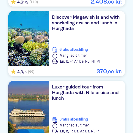
2
.
408
kr.
4,61
,
00
(119)
/5
Discover Magawish Island with
snorkeling cruise and lunch in
Hurghada
Gratis afbestilling
Varighed
6 timer
En,
It,
Fr,
Ar,
De,
Ru,
Nl,
Pl
370
kr.
4,3
,
00
(99)
/5
Luxor guided tour from
Hurghada with Nile cruise and
lunch
Gratis afbestilling
Varighed
18 timer
En,
It,
Fr,
Es,
Ar,
De,
Nl,
Pl