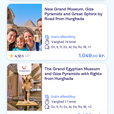
New Grand Museum, Giza
Pyramids and Great Sphinx by
Road from Hurghada
Gratis afbestilling
Varighed
18 timer
En,
It,
Fr,
Es,
Ar,
De,
Ru,
Nl,
+1
1
.
049
kr.
4,12
,
00
(47)
/5
The Grand Egyptian Museum
and Giza Pyramids with flights
from Hurghada
Gratis afbestilling
Varighed
17 timer
En,
It,
Fr,
Es,
Ar,
De,
Ru,
Nl,
+2