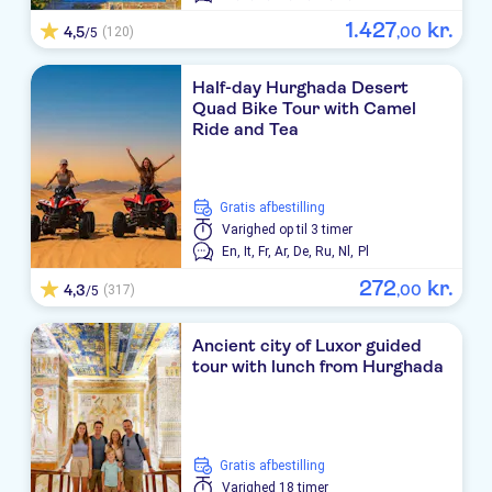
1
.
427
kr.
4,5
,
00
(120)
/5
Half-day Hurghada Desert
Quad Bike Tour with Camel
Ride and Tea
Gratis afbestilling
Varighed
op til 3 timer
En,
It,
Fr,
Ar,
De,
Ru,
Nl,
Pl
272
kr.
4,3
,
00
(317)
/5
Ancient city of Luxor guided
tour with lunch from Hurghada
Gratis afbestilling
Varighed
18 timer