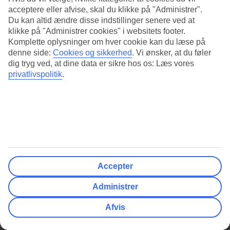
indgår All Inclusive i basisprisen, mens det på andre er tilgængeligt
acceptere eller afvise, skal du klikke på "Administrer".
som et ekstra tillæg, når du bestiller.
Du kan altid ændre disse indstillinger senere ved at
klikke på "Administrer cookies" i websitets footer.
Komplette oplysninger om hver cookie kan du læse på
Vis mere
denne side:
Cookies og sikkerhed
.
Vi ønsker, at du føler
dig tryg ved, at dine data er sikre hos os: Læs vores
privatlivspolitik
.
FILTER
Rejsende
Viser
af
hoteller
1 - 0
0
Dato og rejselængde
Der er ikke flere rejser at vise
Klassificering & Kundevurdering
Accepter
Rejsemål
Administrer
Pris
Afvis
Afrejselufthavn