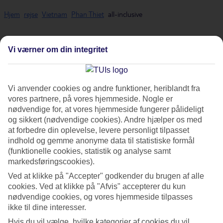
Hjem
rejse
Vietnam
Phan Thiet
all-inclusive
All Inclusive - Phan Thiet
Vi værner om din integritet
Vores All Inclusive-rejser til
Phan Thiet
er det perfekte valg for dem,
Vi anvender cookies og andre funktioner, heriblandt fra
der ønsker at spise og drikke godt på hotellet uden at skulle tænke
vores partnere, på vores hjemmeside. Nogle er
på regningen. Charterrejser med All Inclusive betyder ganske enkelt,
nødvendige for, at vores hjemmeside fungerer pålideligt
at både voksne og børn kan nyde godt af mad, drikkevarer, is og
og sikkert (nødvendige cookies). Andre hjælper os med
slik. Ved at bestille en rejse med All Inclusive får du det bedste fra
at forbedre din oplevelse, levere personligt tilpasset
begge verdener på din ferie: sol og varme – og en følelse af frihed,
indhold og gemme anonyme data til statistiske formål
hvor (næsten) alting indgår!
(funktionelle cookies, statistik og analyse samt
markedsføringscookies).
Find det bedste All Inclusive-
Ved at klikke på "Accepter" godkender du brugen af alle
tilbud
cookies. Ved at klikke på "Afvis" accepterer du kun
nødvendige cookies, og vores hjemmeside tilpasses
Nedenfor finder du alle vores All Inclusive-hoteller i
Phan Thiet
, så
ikke til dine interesser.
du kan bestille det, der passer bedst til dig! På nogle af hotellerne
Hvis du vil vælge, hvilke kategorier af cookies du vil