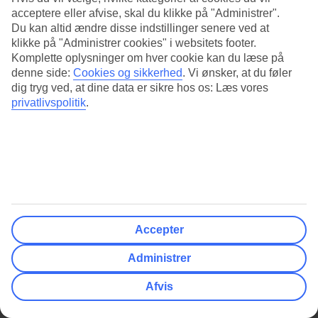
acceptere eller afvise, skal du klikke på "Administrer".
Vis mere
Du kan altid ændre disse indstillinger senere ved at
klikke på "Administrer cookies" i websitets footer.
Komplette oplysninger om hver cookie kan du læse på
FILTER
denne side:
Cookies og sikkerhed
.
Vi ønsker, at du føler
dig tryg ved, at dine data er sikre hos os: Læs vores
DEN VISTE PRIS ER FOR 2 PERSONER
Rejsende
privatlivspolitik
.
Måltider
Viser
af
hoteller
1 - 0
0
Der er ikke flere rejser at vise
Dato og rejselængde
Klassificering & Kundevurdering
Accepter
Rejsemål
Administrer
Pris
Afvis
Afrejselufthavn