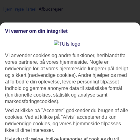
Hjem
rejse
Israel
Afbudsrejser
Afbudsrejser - Israel
Vi værner om din integritet
Her finder du vores afbudsrejser og last minute rejser til Israel. Vi
Vi anvender cookies og andre funktioner, heriblandt fra
har samlet alle rejserne her, så du kan få et overblik over de
vores partnere, på vores hjemmeside. Nogle er
afbudsrejser, der er aktuelle for Israel. På nogle af vores
nødvendige for, at vores hjemmeside fungerer pålideligt
afbudsrejser indgår
All Inclusive
i prisen, men det kan ofte tilkøbes
og sikkert (nødvendige cookies). Andre hjælper os med
til mange af hotellerne, hvis du ønsker det.
at forbedre din oplevelse, levere personligt tilpasset
indhold og gemme anonyme data til statistiske formål
Billige afbudsrejser
(funktionelle cookies, statistik og analyse samt
markedsføringscookies).
I vores liste over afbudsrejser kan du søge på afrejselufthavn, dato,
rejsemål og rejselængde for at tilpasse turen til dine ønsker. Da det
Ved at klikke på "Accepter" godkender du brugen af alle
handler om afbudsrejser, opdaterer vi både tilbud og priser
cookies. Ved at klikke på "Afvis" accepterer du kun
nødvendige cookies, og vores hjemmeside tilpasses
regelmæssigt, så sørg for at holde øje med priserne, så du kan
ikke til dine interesser.
booke en billig rejse til Israel.
Hvis du vil vælge, hvilke kategorier af cookies du vil