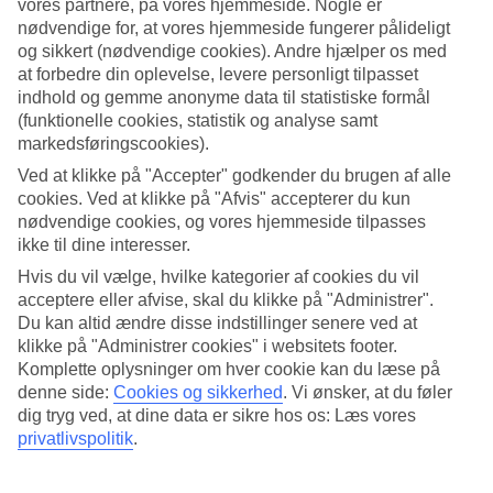
vores partnere, på vores hjemmeside. Nogle er
Her på det nordlige Zanzibar påvirkes strandene ikke af tidevandet, så
nødvendige for, at vores hjemmeside fungerer pålideligt
og sikkert (nødvendige cookies). Andre hjælper os med
du behøver ikke at tænke på, hvornår det er lavvande. Stranden har
at forbedre din oplevelse, levere personligt tilpasset
pudderhvidt sand og holdes i en fin stand. Der er mange
indhold og gemme anonyme data til statistiske formål
strandsælgere som sælger souvenirs og strandting. Hotellerne i
(funktionelle cookies, statistik og analyse samt
Kendwa er en blanding af backpackersteder, mellemklassehoteller og
markedsføringscookies).
Vis mere
luksuriøse resorts. Mange af dem har private dele af den fine strand.
Ved at klikke på "Accepter" godkender du brugen af alle
cookies. Ved at klikke på "Afvis" accepterer du kun
Livligt men afslappet
nødvendige cookies, og vores hjemmeside tilpasses
Gennemsnitsvejr i
Kendwa
Kendwa er Zanzibars førende forlystelsesrejsemål, men det bliver aldrig
ikke til dine interesser.
støjende. Der er mange hyggelige restauranter og et ganske stort
Hvis du vil vælge, hvilke kategorier af cookies du vil
udvalg af vandsport og andre aktiviteter. Der er cirka en times kørsel til
acceptere eller afvise, skal du klikke på "Administrer".
Kendwa
den sagnomspundne Stone Town, perfekt til en dagsudflugt.
Du kan altid ændre disse indstillinger senere ved at
klikke på "Administrer cookies" i websitets footer.
Magiske Stone Town
Komplette oplysninger om hver cookie kan du læse på
denne side:
Cookies og sikkerhed
.
Vi ønsker, at du føler
Øen er ikke ret stor, cirka 2/3 af Fyn, men rummer masser af
Jul.
Aug.
dig tryg ved, at dine data er sikre hos os: Læs vores
spændende oplevelser. Du kan dykke og snorkle, tage på delfinsafari
privatlivspolitik
.
29
29
eller dyrke yoga på stranden. Vælger du en krydderitur, får du ikke kun
°C
°C
duften af vanilje, kanel og muskat, men også en fin introduktion til