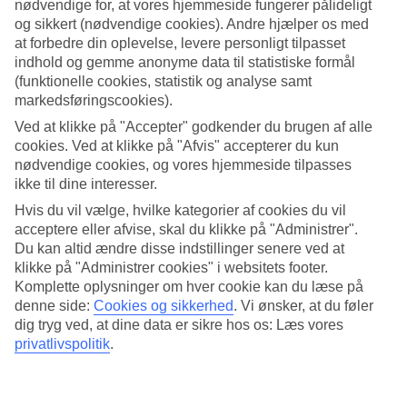
restauranter og barer.
nødvendige for, at vores hjemmeside fungerer pålideligt
og sikkert (nødvendige cookies). Andre hjælper os med
Hyggelige Gradac passer til dig, der vil slappe af. Her er strande med
at forbedre din oplevelse, levere personligt tilpasset
klart vand samt fine cykel- og vandrestier. Det meste i byen findes
indhold og gemme anonyme data til statistiske formål
langs stranden og ved den lille lystbådehavn. Blandt restauranterne
(funktionelle cookies, statistik og analyse samt
markedsføringscookies).
kan du vælge mellem alt fra internationale restauranter og cafeer til
taverner, der serverer traditionel kroatisk mad.
Ved at klikke på "Accepter" godkender du brugen af alle
Vis mere
cookies. Ved at klikke på "Afvis" accepterer du kun
Krystalklart vand
nødvendige cookies, og vores hjemmeside tilpasses
ikke til dine interesser.
Her foregår det mest liv på stranden. Som de fleste strande i Kroatien,
Gennemsnitsvejr i
Gradac
Hvis du vil vælge, hvilke kategorier af cookies du vil
består stranden af småsten, hvilket bidrager til det krystalklare vand.
acceptere eller afvise, skal du klikke på "Administrer".
Der er mange former for vandsport at prøve, jetski, windsurfing og
Du kan altid ændre disse indstillinger senere ved at
vandski er nogle af dem.
klikke på "Administrer cookies" i websitets footer.
Gradac
Komplette oplysninger om hver cookie kan du læse på
Hotel lige ved stranden
denne side:
Cookies og sikkerhed
.
Vi ønsker, at du føler
I udkanten af Gradac ligger
Hotel Saudade
, omgivet af dramatiske
dig tryg ved, at dine data er sikre hos os: Læs vores
privatlivspolitik
.
bjerge. Hotellet har ingen pool, men hvad gør det når Adriaterhavet
Jul.
Aug.
ligger lige ved siden af hotellet? Her kan du slappe af i en solstol på
29
29
stranden, enten i solen eller under pinjetræerne, der giver naturlig
°C
°C