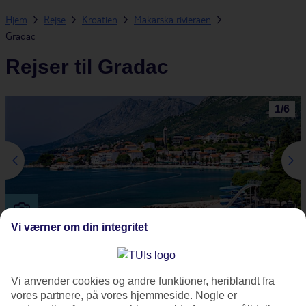
Hjem
Rejse
Kroatien
Makarska rivieraen
Gradac
Rejser til Gradac
1
/
6
Vi værner om din integritet
Gradac ligger længst mod syd af alle rejsemålene på Makarska
rivieraen. Den lille by ligger for foden af bjerget Biokov og har en
Vi anvender cookies og andre funktioner, heriblandt fra
skøn udsigt mod øerne udenfor. Langs stranden ligger der flere
vores partnere, på vores hjemmeside. Nogle er