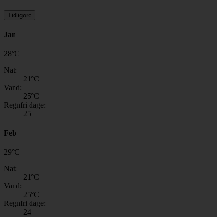
Tidligere
Jan
28
°
C
Nat:
21
°C
Vand:
25
°C
Regnfri dage:
25
Feb
29
°
C
Nat:
21
°C
Vand:
25
°C
Regnfri dage:
24