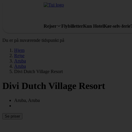
Rejser
Flybilletter
Kun Hotel
Kør-selv-ferie
Du er på nuværende tidspunkt på
Hjem
Rejse
Aruba
Aruba
Divi Dutch Village Resort
Divi Dutch Village Resort
Aruba, Aruba
Se priser