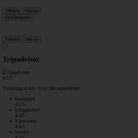
Tidligere
Næste
Se billedgalleri
Tidligere
Næste
Tripadvisor
4.1/5
Vurdering af
4.1 / 5
fra
506 anmeldelser
Renlighed
4.5/5
Beliggenhed
4.4/5
Værelserne
4.4/5
Service
4.2/5