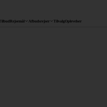
Tilbud
Rejsemål
Afbudsrejser
Tilvalg
Oplevelser