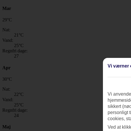
Mar
29
°
C
Nat:
21
°C
Vand:
25
°C
Regnfri dage:
27
Vi værner 
Apr
30
°
C
Nat:
Vi anvender
22
°C
Vand:
hjemmeside
25
°C
sikkert (nø
Regnfri dage:
personligt 
24
cookies, st
Maj
Ved at klik