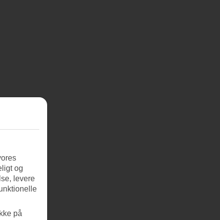
vores
ligt og
se, levere
unktionelle
ikke på