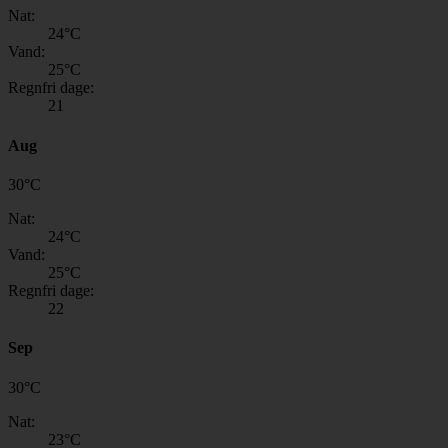
Nat:
24
°C
Vand:
25
°C
Regnfri dage:
21
Aug
30
°
C
Nat:
24
°C
Vand:
25
°C
Regnfri dage:
22
Sep
30
°
C
Nat:
23
°C