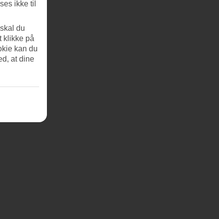
es ikke til
 skal du
t klikke på
okie kan du
ed, at dine