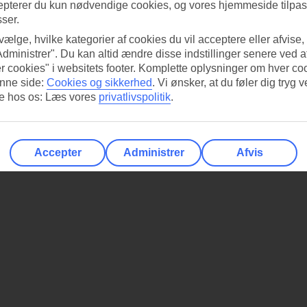
epterer du kun nødvendige cookies, og vores hjemmeside tilpass
sser.
 vælge, hvilke kategorier af cookies du vil acceptere eller afvise,
Administrer". Du kan altid ændre disse indstillinger senere ved a
r cookies" i websitets footer. Komplette oplysninger om hver co
nne side:
Cookies og sikkerhed
.
Vi ønsker, at du føler dig tryg v
re hos os: Læs vores
privatlivspolitik
.
Accepter
Administrer
Afvis