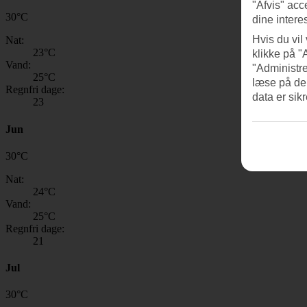
"Afvis" acc
30
°
C
dine intere
Hvis du vil
Nat:
23
°C
klikke på "
Vand:
"Administre
25
°C
læse på de
Regnfri dage:
data er sik
23
Jun
30
°
C
Nat:
24
°C
Vand:
25
°C
Regnfri dage:
21
Jul
30
°
C