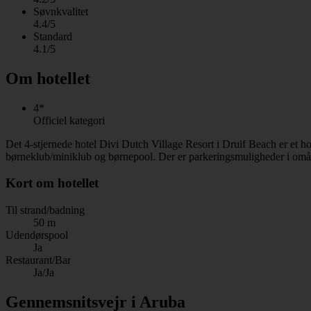
Søvnkvalitet
4.4/5
Standard
4.1/5
Om hotellet
4*
Officiel kategori
Det 4-stjernede hotel Divi Dutch Village Resort i Druif Beach er et 
børneklub/miniklub og børnepool. Der er parkeringsmuligheder i omåde
Kort om hotellet
Til strand/badning
50 m
Udendørspool
Ja
Restaurant/Bar
Ja/Ja
Gennemsnitsvejr i Aruba